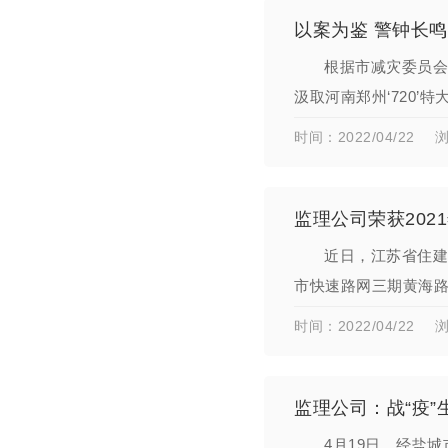
以案为鉴 警钟长鸣
根据市减灾委员会
汲取河南郑州‘720’
取教训，切实提升安
时间：2022/04/22
浏
监理公司荣获202
近日，江苏省住建
市快速路网三期黄海路
段）、东环路高架、
时间：2022/04/22
浏
监理公司：战“疫”
4月19日，经盐