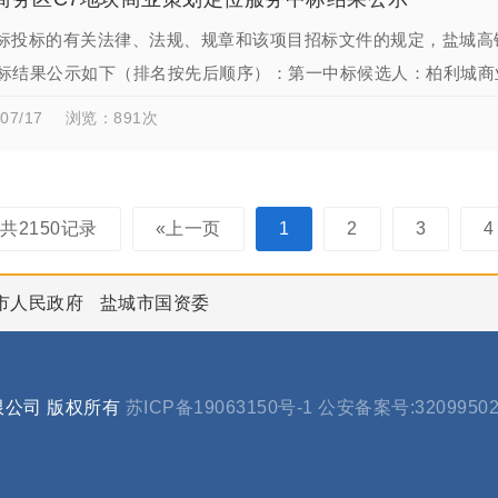
标投标的有关法律、法规、规章和该项目招标文件的规定，盐城高
标结果公示如下（排名按先后顺序）：第一中标候选人：柏利城商
选人：盐城市优居美家网…
07/17
浏览：891次
共2150记录
«上一页
1
2
3
4
市人民政府
盐城市国资委
有限公司 版权所有
苏ICP备19063150号-1
公安备案号:32099502