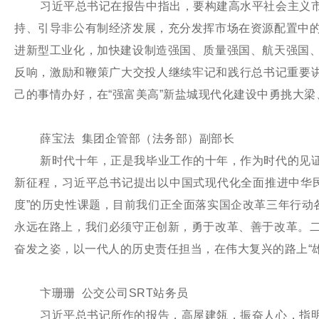
习近平总书记在报告中指出，要构建高水平社会主义
持、引导非公有制经济发展，充分发挥市场在资源配置中
进新型工业化，加快建设制造强国、质量强国、航天强国
反响，激励和鞭策广大交投人继续牢记和践行总书记重要讲
己的事情办好，在“强富美高”新盐城现代化建设中勇挑大梁
薛宝法 集团企管部（法务部）副部长
新时代十年，正是我毕业工作的十年，作为时代的见
新征程，习近平总书记提出以中国式现代化全面推进中华
度”的历史性课题，目前我们正全面落实国企改革三年行动
永远在路上，我们必须守正创新，勇于改革、善于改革。
奋发之姿，以一代人的历史责任担当，在伟大复兴的路上“
卞珊珊 公交公司SRT站务员
习近平总书记所作的报告，高屋建瓴，振奋人心，指