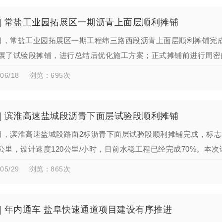
 | 常盐工业园拓展区一期沥青上面层顺利摊铺
5日，常盐工业园拓展区一期工程纬三路西段沥青上面层顺利摊铺完成
展了试验段摊铺，进行总结后优化施工方案；正式摊铺前进行周密
合料拌和、现场摊铺、…
06/18
浏览：695次
 | 滨淮高速盐城段沥青下面层试验段顺利摊铺
5日，滨淮高速盐城段路面2标沥青下面层试验段顺利摊铺完成，标志
.4公里，设计速度120公里/小时，目前水稳工程已经完成70%。本
ve-25沥青下面层，采用3D摊…
05/29
浏览：865次
 | 年内通车 盐阜快速通道项目建设有序推进