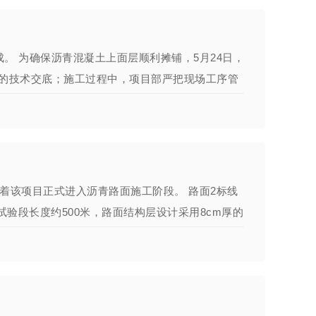
。 为确保沥青混凝土上面层顺利摊铺，5月24日，
的技术交底；施工过程中，项目部严把现场工序管
着该项目正式进入沥青路面施工阶段。 路面2标线
次试验段长度约500米，路面结构层设计采用8cm厚的