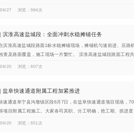
06/27
浏览：984次
 | 滨淮高速盐城段：全面冲刺水稳摊铺任务
在滨淮高速盐城段路面1标水稳摊铺现场，摊铺机匀速前进、压路
检查及路面覆盖，施工现场一片繁忙。 滨淮高速盐城段路面工程共分
层施工已全部完成，水…
06/20
浏览：807次
 | 盐阜快速通道附属工程加紧推进
快速通道阜宁县沟墩镇区段6月7日，在盐阜快速通道项目现场，7
等项目附属工程施工。大家各司其职、分工明确，抢工期、抓进度，
06/20
浏览：851次