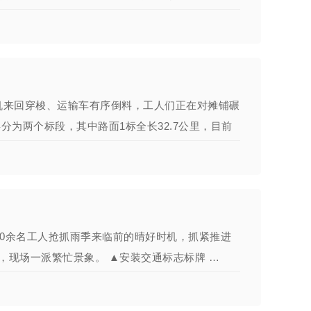
机来回穿梭、运输车有序倒料，工人们正在对摊铺碾
为两个标段，其中路面1标全长32.7公里，目前
00余名工人抢抓雨季来临前的晴好时机，抓紧推进
现场一派繁忙景象。 ▲安装交通标志标牌 …