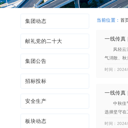
当前位置：
首
集团动态
一线传真
献礼党的二十大
风轻云
气消散、秋
集团公告
管理办严谨
时间：2024/
招标投标
一线传真 
安全生产
中秋佳
选择坚守在
应的作业，
板块动态
时间：2024/