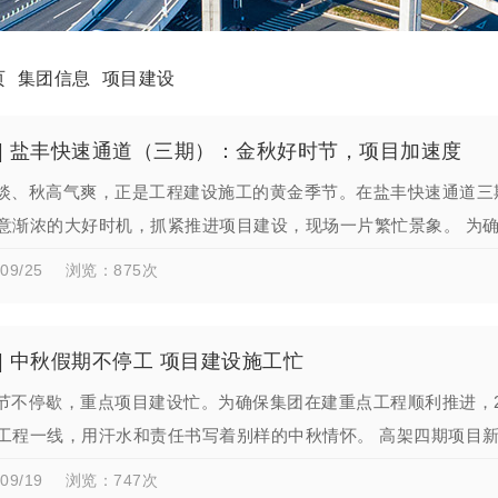
页
集团信息
项目建设
 | 盐丰快速通道（三期）：金秋好时节，项目加速度
淡、秋高气爽，正是工程建设施工的黄金季节。在盐丰快速通道三
意渐浓的大好时机，抓紧推进项目建设，现场一片繁忙景象。 为
分析、精心筹划，坚持…
09/25
浏览：875次
| 中秋假期不停工 项目建设施工忙
节不停歇，重点项目建设忙。为确保集团在建重点工程顺利推进，2
工程一线，用汗水和责任书写着别样的中秋情怀。 高架四期项目
工人们头戴安全帽，…
09/19
浏览：747次