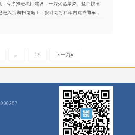
机，有序推进项目建设，一片火热景象。盐阜快速
，现已进入后期扫尾施工，按计划将在年内建成通车，
...
14
下一页»
000287