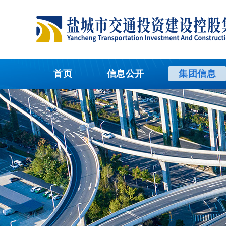
首页
信息公开
集团信息