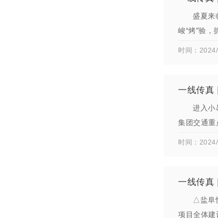
盛夏来
峻“烤”验
道是G20
时间：2024/
一线传真
进入小
集团交通重
复压、终压
时间：2024/
一线传真
△盐阜
项目全体建