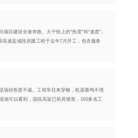
项目建设全速奔跑、大干快上的“热度”和“速度”。
淮高速盐城段房建工程于去年7月开工，包含服务
现场却热度不减。工程车往来穿梭，机器轰鸣不绝
场可以看到，该段高架已初具雏形，100多名工