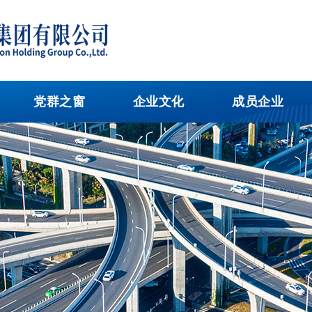
党群之窗
企业文化
成员企业