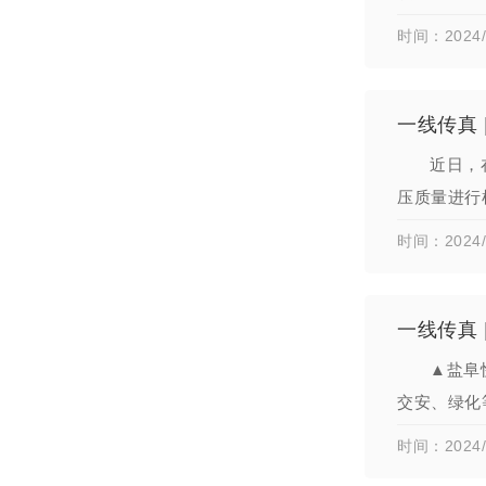
时间：2024/
一线传真
近日，
压质量进行
该标段底基
时间：2024/
一线传真
▲盐阜
交安、绿化
时间：2024/